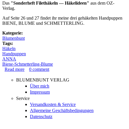
Das
"Sonderheft Filethäkeln — Häkelideen"
aus dem OZ-
Verlag.
Auf Seite 26 und 27 findet ihr meine drei gehäkelten Handpuppen
BIENE, BLUME und SCHMETTERLING.
Kategorie:
Blumenbunt
Tags:
Häkeln
Handpuppen
ANNA
Biene-Schmetterling-Blume
Read more
about Ab heute im Zeitschriftenhandel! Handpuppen
0
comment
BIENE · BLUME · SCHMETTERLING
BLUMENBUNT VERLAG
Über mich
Impressum
Service
Versandkosten & Service
Allgemeine Geschäftsbedingungen
Datenschutz