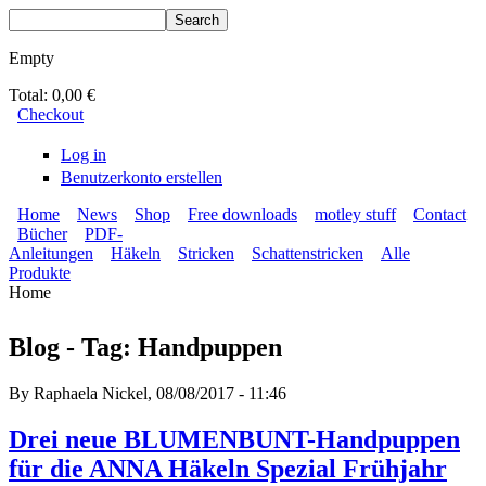
Skip to main content
Search
Search form
Empty
Total:
0,00 €
Checkout
Log in
Benutzerkonto erstellen
Home
News
Shop
Free downloads
motley stuff
Contact
Bücher
PDF-
BLUMENBUNT VERLAG
Secondary menu
Anleitungen
Häkeln
Stricken
Schattenstricken
Alle
Main menu
Produkte
Home
You are here
Blog - Tag: Handpuppen
By
Raphaela Nickel
, 08/08/2017 - 11:46
Drei neue BLUMENBUNT-Handpuppen
für die ANNA Häkeln Spezial Frühjahr