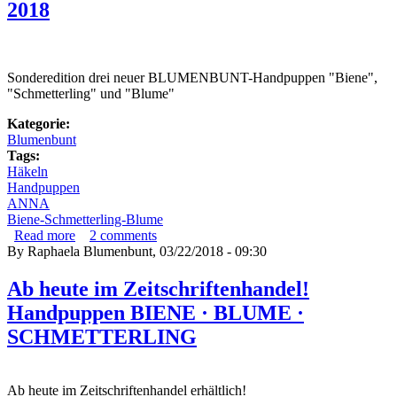
2018
Sonderedition drei neuer BLUMENBUNT-Handpuppen "Biene",
"Schmetterling" und "Blume"
Kategorie:
Blumenbunt
Tags:
Häkeln
Handpuppen
ANNA
Biene-Schmetterling-Blume
Read more
about Drei neue BLUMENBUNT-Handpuppen für die
2
comments
By
Raphaela Blumenbunt
ANNA Häkeln Spezial Frühjahr 2018
, 03/22/2018 - 09:30
Ab heute im Zeitschriftenhandel!
Handpuppen BIENE · BLUME ·
SCHMETTERLING
Ab heute im Zeitschriftenhandel erhältlich!