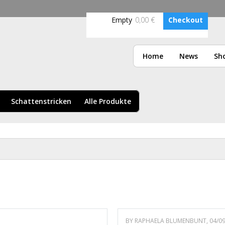
Skip to
main
Empty
0,00 €
Checkout
content
AG
Home
News
Sh
Schattenstricken
Alle Produkte
BY
RAPHAELA BLUMENBUNT
, 04/0