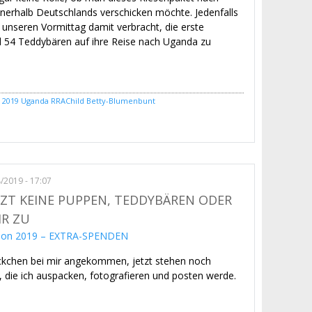
nerhalb Deutschlands verschicken möchte. Jedenfalls
unseren Vormittag damit verbracht, die erste
54 Teddybären auf ihre Reise nach Uganda zu
 2019
Uganda
RRAChild
Betty-Blumenbunt
Spendenaktion 2019 – Das 1. Paket ist unterwegs
4/2019 - 17:07
ETZT KEINE PUPPEN, TEDDYBÄREN ODER
R ZU
ckchen bei mir angekommen, jetzt stehen noch
, die ich auspacken, fotografieren und posten werde.