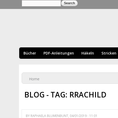
Search
Search form
BLUMENBUNT VERL
Bücher
PDF-Anleitungen
Häkeln
Stricken
You are here
Home
BLOG - TAG: RRACHILD
Pages
BY
RAPHAELA BLUMENBUNT
, 04/01/2019 - 11:01