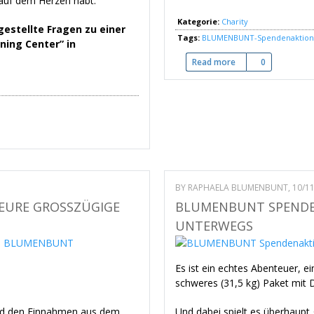
 auf dem Herzen habt.
Kategorie:
Charity
gestellte Fragen zu einer
Tags:
BLUMENBUNT-Spendenaktion
ning Center” in
Read more
about Die ersten S
0
BY
RAPHAELA BLUMENBUNT
, 10/1
URE GROSSZÜGIGE E
BLUMENBUNT SPENDENA
UNTERWEGS
Es ist ein echtes Abenteuer, 
schweres (31,5 kg) Paket mit 
und den Einnahmen aus dem
Und dabei spielt es überhaupt