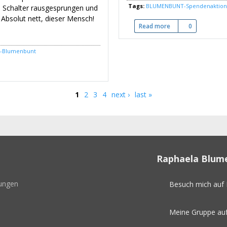
Tags:
BLUMENBUNT-Spendenaktion
m Schalter rausgesprungen und
Absolut nett, dieser Mensch!
Read more
about BITTE SCHIC
0
y-Blumenbunt
2. Paket ist unterwegs
1
2
3
4
next ›
last »
Raphaela Blum
gungen
Besuch mich auf
Meine Gruppe au