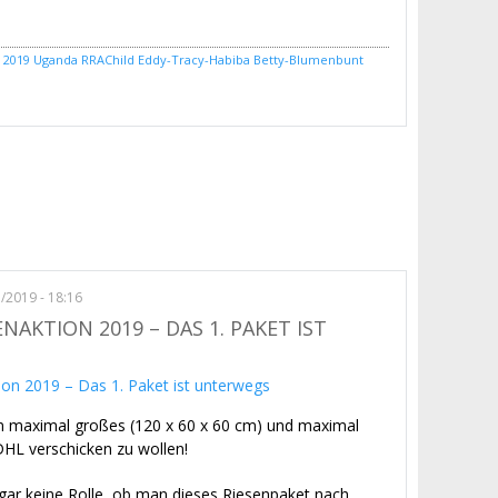
 2019
Uganda
RRAChild
Eddy-Tracy-Habiba
Betty-Blumenbunt
pendenpuppen und -Teddybärchen sind eingetroffen!
1/2019 - 18:16
KTION 2019 – DAS 1. PAKET IST
ein maximal großes (120 x 60 x 60 cm) und maximal
DHL verschicken zu wollen!
 gar keine Rolle, ob man dieses Riesenpaket nach