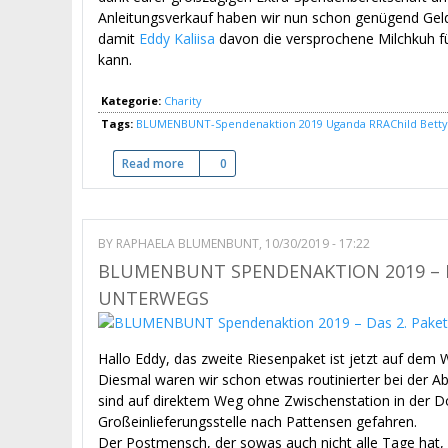
Anleitungsverkauf haben wir nun schon genügend 
damit
Eddy Kaliisa
davon die versprochene Milchkuh fü
kann.
Kategorie:
Charity
Tags:
BLUMENBUNT-Spendenaktion 2019
Uganda
RRAChild
Bett
Read more
about BLUMENBUNT Spendenaktion 2019 – Eur
0
BY
RAPHAELA BLUMENBUNT
, 10/30/2019 - 17:22
BLUMENBUNT SPENDENAKTION 2019 – DA
UNTERWEGS
Hallo Eddy, das zweite Riesenpaket ist jetzt auf dem 
Diesmal waren wir schon etwas routinierter bei der 
sind auf direktem Weg ohne Zwischenstation in der Do
Großeinlieferungsstelle nach Pattensen gefahren.
Der Postmensch, der sowas auch nicht alle Tage hat, 