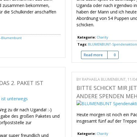
Geld zusammen bekommen,
Uganda oder nach irgendwo in
r die Schulkinder anschaffen
haben der Mann und ich heute 
Abordnung von 54 Puppen und 
schicken.
Kategorie:
Charity
y-Blumenbunt
Tags:
BLUMENBUNT-Spendenaktion
e großzügige Extra-Spendenbereitschaft
Read more
about BLUMENBUNT 
0
BY
RAPHAELA BLUMENBUNT
, 11/0
S 2. PAKET IST
BITTE SCHICKT MIR J
ANDERE SPENDEN MEH
Weg zu dir nach Uganda! :-)
Heute morgen ist noch ein Pä
Abgabe des großen Paketes und
insgesamt fünf auf der Treppe
rfpoststelle zur
Kategorie:
Charity
war super freundlich und