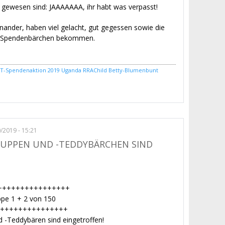
ei gewesen sind: JAAAAAAA, ihr habt was verpasst!
inander, haben viel gelacht, gut gegessen sowie die
i Spendenbärchen bekommen.
-Spendenaktion 2019
Uganda
RRAChild
Betty-Blumenbunt
T-Schnattertreffen am 1. Mai 2019
0/2019 - 15:21
PUPPEN UND -TEDDYBÄRCHEN SIND
++++++++++++++++
ppe 1 + 2 von 150
+++++++++++++++
 -Teddybären sind eingetroffen!