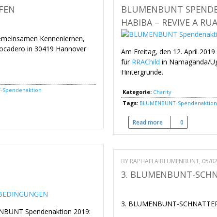
FFEN
BLUMENBUNT SPENDEN
HABIBA – REVIVE A RU
gemeinsamen Kennenlernen,
rocadero in 30419 Hannover
Am Freitag, den 12. April 20
für
RRAChild
in Namaganda/Ugan
Hintergründe.
Spendenaktion
Kategorie:
Charity
Tags:
BLUMENBUNT-Spendenaktion
n
Read more
about BLUMENBUNT S
0
BY
RAPHAELA BLUMENBUNT
, 05/0
3. BLUMENBUNT-SCHNA
3. BLUMENBUNT-SCHNATTERT
MENBUNT Spendenaktion 2019: