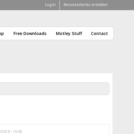
Log in
Benutzerkonto erstellen
op
Free Downloads
Motley Stuff
Contact
9/2019 - 10:45