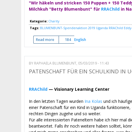
"Wir häkeln und stricken 150 Puppen + 150 Tedd
Milchkuh "Betty Blumenbunt" für
RRAChild
in N
Kategorie:
Charity
Tags:
BLUMENBUNT-Spendenaktion 2019
Uganda
RRAChild
Eddy
Read more
about BLUMENBUNT Spendenaktion 2019 - 
184
English
BY
RAPHAELA BLUMENBUNT
, 05/03/2019 - 11:43
PATENSCHAFT FÜR EIN SCHULKIND IN 
RRAChild
— Visionary Learning Center
In den letzten Tagen wurden
Ina Kolas
und ich häufige
einer Patenschaft für ein Kind in Uganda funktioniere, 
rechten Dingen zugehe und so weiter.
Für alle interessierten Pateneltern habe ich hier mal d
beantwortet. Falls ihr noch weitere haben solltet, könn