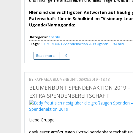
und mich gerne anschreiben und alles fragen, was ihr
HIer sind die wichtigsten Antworten auf häufig 
Patenschaft für ein Schulkind im “Visionary Lear
Uganda/Namaganda:
Kategorie:
Charity
Tags:
BLUMENBUNT-Spendenaktion 2019
Uganda
RRAChild
Read more
about Patenschaft für ein Schulkind in Uganda
0
BY
RAPHAELA BLUMENBUNT
, 08/08/2019 - 18:13
BLUMENBUNT SPENDENAKTION 2019 – E
XTRA-SPENDENBEREITSCHAFT
Liebe Gruppe,
dank eurer großzügigen Extra-Spendenbereitschaft 