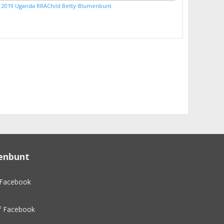
 2019
Uganda
RRAChild
Betty-Blumenbunt
KT MIR JETZT KEINE PUPPEN, TEDDYBÄREN ODER ANDERE SPENDEN MEHR ZU
enbunt
 Facebook
f Facebook