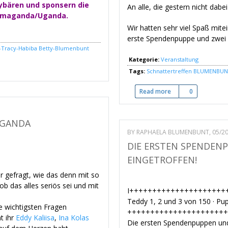
ybären und sponsern die
An alle, die gestern nicht dab
amaganda/Uganda.
Wir hatten sehr viel Spaß mite
erste Spendenpuppe und zwe
-Tracy-Habiba
Betty-Blumenbunt
Kategorie:
Veranstaltung
TEILNAHMEBEDINGUNGEN
Tags:
Schnattertreffen
BLUMENBUNT
Read more
about 3. BLUMENBUN
0
UGANDA
BY
RAPHAELA BLUMENBUNT
, 05/2
DIE ERSTEN SPENDEN
EINGETROFFEN!
r gefragt, wie das denn mit so
ob das alles seriös sei und mit
I+++++++++++++++++++++
Teddy 1, 2 und 3 von 150 · Pu
ie wichtigsten Fragen
++++++++++++++++++++++
t ihr
Eddy Kaliisa
,
Ina Kolas
Die ersten Spendenpuppen und