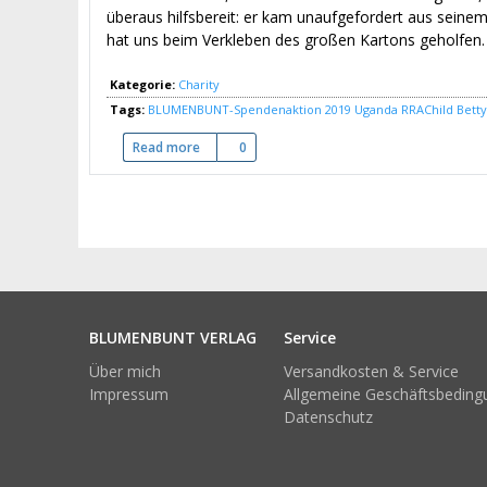
überaus hilfsbereit: er kam unaufgefordert aus seine
hat uns beim Verkleben des großen Kartons geholfen. 
Kategorie:
Charity
Tags:
BLUMENBUNT-Spendenaktion 2019
Uganda
RRAChild
Bett
Read more
about BLUMENBUNT Spendenaktion 2019 – Das 
0
BLUMENBUNT VERLAG
Service
Über mich
Versandkosten & Service
Impressum
Allgemeine Geschäftsbedin
Datenschutz