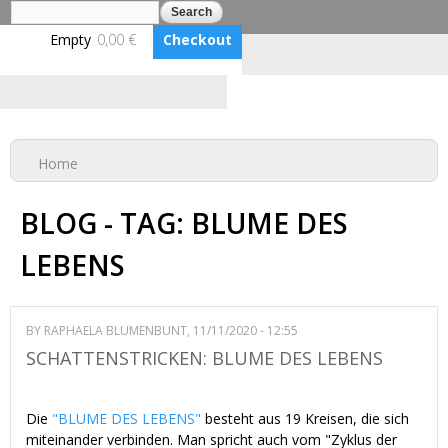
Search
Search form
Skip to
main
Empty
0,00 €
Checkout
content
Log in
Benutzerkonto erstellen
BLUMENBUNT VERLAG
You are here
Home
BLOG - TAG: BLUME DES
LEBENS
BY
RAPHAELA BLUMENBUNT
, 11/11/2020 - 12:55
SCHATTENSTRICKEN: BLUME DES LEBENS
Die
"BLUME DES LEBENS"
besteht aus 19 Kreisen, die sich
miteinander verbinden. Man spricht auch vom "Zyklus der