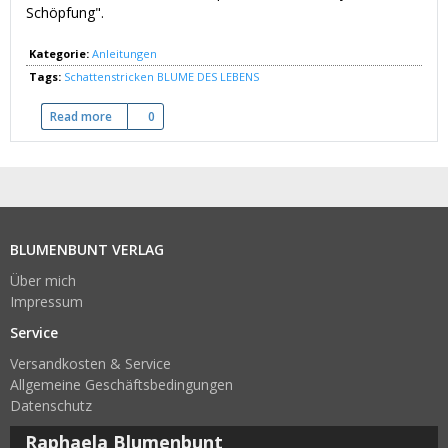
Schöpfung".
Kategorie:
Anleitungen
Tags:
Schattenstricken
BLUME DES LEBENS
Read more
about Schattenstricken: BLUME DES LEBENS
0
BLUMENBUNT VERLAG
Über mich
Impressum
Service
Versandkosten & Service
Allgemeine Geschäftsbedingungen
Datenschutz
Raphaela Blumenbunt