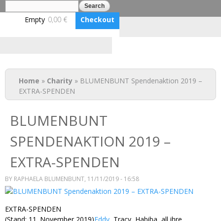
Search
Search form
Skip to
main
Empty
0,00 €
Checkout
content
Log in
Benutzerkonto erstellen
BLUMENBUNT VERLAG
You are here
Home
»
Charity
» BLUMENBUNT Spendenaktion 2019 –
EXTRA-SPENDEN
BLUMENBUNT
SPENDENAKTION 2019 –
EXTRA-SPENDEN
BY
RAPHAELA BLUMENBUNT
, 11/11/2019 - 16:58
EXTRA-SPENDEN
(Stand: 11. November 2019)
Eddy
, Tracy, Habiba, all ihre