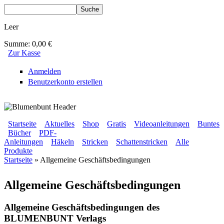
Direkt zum Inhalt
Suche
Suchformular
Leer
Summe:
0,00 €
Zur Kasse
Anmelden
Benutzerkonto erstellen
BLUMENBUNT VERLAG
Startseite
Aktuelles
Shop
Gratis
Videoanleitungen
Buntes
Bücher
PDF-
Sekundärmenü
Anleitungen
Häkeln
Stricken
Schattenstricken
Alle
Hauptmenü
Produkte
Startseite
» Allgemeine Geschäftsbedingungen
Sie sind hier
Allgemeine Geschäftsbedingungen
Allgemeine Geschäftsbedingungen des
BLUMENBUNT Verlags