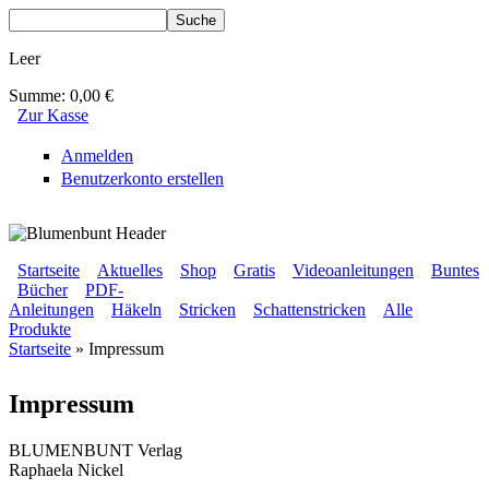
Direkt zum Inhalt
Suche
Suchformular
Leer
Summe:
0,00 €
Zur Kasse
Anmelden
Benutzerkonto erstellen
BLUMENBUNT VERLAG
Startseite
Aktuelles
Shop
Gratis
Videoanleitungen
Buntes
Bücher
PDF-
Sekundärmenü
Anleitungen
Häkeln
Stricken
Schattenstricken
Alle
Hauptmenü
Produkte
Startseite
» Impressum
Sie sind hier
Impressum
BLUMENBUNT Verlag
Raphaela Nickel