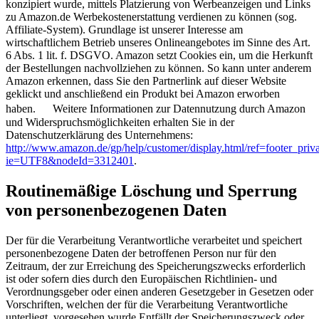
konzipiert wurde, mittels Platzierung von Werbeanzeigen und Links
zu Amazon.de Werbekostenerstattung verdienen zu können (sog.
Affiliate-System). Grundlage ist unserer Interesse am
wirtschaftlichem Betrieb unseres Onlineangebotes im Sinne des Art.
6 Abs. 1 lit. f. DSGVO. Amazon setzt Cookies ein, um die Herkunft
der Bestellungen nachvollziehen zu können. So kann unter anderem
Amazon erkennen, dass Sie den Partnerlink auf dieser Website
geklickt und anschließend ein Produkt bei Amazon erworben
haben. Weitere Informationen zur Datennutzung durch Amazon
und Widerspruchsmöglichkeiten erhalten Sie in der
Datenschutzerklärung des Unternehmens:
http://www.amazon.de/gp/help/customer/display.html/ref=footer_priv
ie=UTF8&nodeId=3312401
.
Routinemäßige Löschung und Sperrung
von personenbezogenen Daten
Der für die Verarbeitung Verantwortliche verarbeitet und speichert
personenbezogene Daten der betroffenen Person nur für den
Zeitraum, der zur Erreichung des Speicherungszwecks erforderlich
ist oder sofern dies durch den Europäischen Richtlinien- und
Verordnungsgeber oder einen anderen Gesetzgeber in Gesetzen oder
Vorschriften, welchen der für die Verarbeitung Verantwortliche
unterliegt, vorgesehen wurde.Entfällt der Speicherungszweck oder