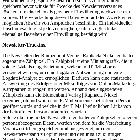
Wir können die gesperrte E-Mailadressen bis zu drei Jahren
speichern bevor wir sie für Zwecke des Newsletterversandes
löschen, um eine ehemals gegebene Einwilligung nachweisen zu
können. Die Verarbeitung dieser Daten wird auf den Zweck einer
möglichen Abwehr von Ansprüchen beschränkt. Ein individueller
Löschungsantrag ist jederzeit möglich, sofern zugleich das
ehemalige Bestehen einer Einwilligung bestätigt wird.
Newsletter-Tracking
Die Newsletter der Blumenbunt Verlag | Raphaela Nickel enthalten
sogenannte Zählpixel. Ein Zählpixel ist eine Miniaturgrafik, die in
solche E-Mails eingebettet wird, welche im HTML-Format
versendet werden, um eine Logdatei-Aufzeichnung und eine
Logdatei-Analyse zu ermöglichen. Dadurch kann eine statistische
Auswertung des Erfolges oder Misserfolges von Online-Marketing-
Kampagnen durchgeführt werden. Anhand des eingebetteten
Zählpixels kann die Blumenbunt Verlag | Raphaela Nickel
erkennen, ob und wann eine E-Mail von einer betroffenen Person
geöffnet wurde und welche in der E-Mail befindlichen Links von
der betroffenen Person aufgerufen wurden.
Solche über die in den Newslettern enthaltenen Zählpixel erhobenen
personenbezogenen Daten, werden von dem für die Verarbeitung
Verantwortlichen gespeichert und ausgewertet, um den
Newsletterversand zu optimieren und den Inhalt zukünftiger
Newsletter noch besser den Interessen der betroffenen Person