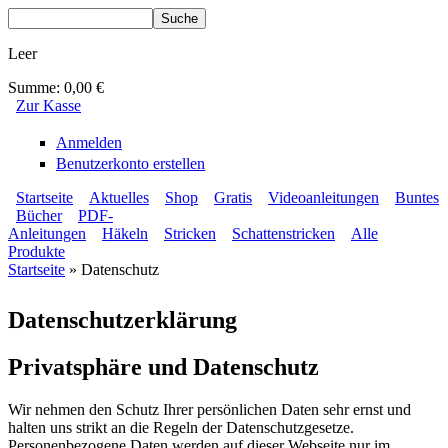
Direkt zum Inhalt
Suche
Suchformular
Leer
Summe:
0,00 €
Zur Kasse
Anmelden
Benutzerkonto erstellen
Startseite
Aktuelles
Shop
Gratis
Videoanleitungen
Buntes
Bücher
PDF-
BLUMENBUNT VERLAG
Sekundärmenü
Anleitungen
Häkeln
Stricken
Schattenstricken
Alle
Hauptmenü
Produkte
Startseite
» Datenschutz
Sie sind hier
Datenschutzerklärung
Privatsphäre und Datenschutz
Wir nehmen den Schutz Ihrer persönlichen Daten sehr ernst und
halten uns strikt an die Regeln der Datenschutzgesetze.
Personenbezogene Daten werden auf dieser Webseite nur im