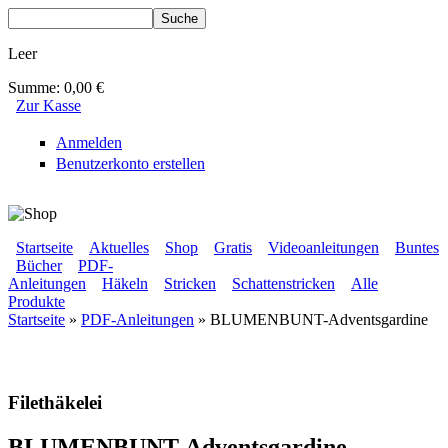
Direkt zum Inhalt
Suche
Suchformular
Leer
Summe:
0,00 €
Zur Kasse
Anmelden
Benutzerkonto erstellen
BLUMENBUNT VERLAG
Startseite
Aktuelles
Shop
Gratis
Videoanleitungen
Buntes
Bücher
PDF-
Sekundärmenü
Anleitungen
Häkeln
Stricken
Schattenstricken
Alle
Hauptmenü
Produkte
Startseite
»
PDF-Anleitungen
» BLUMENBUNT-Adventsgardine
Sie sind hier
Filethäkelei
BLUMENBUNT-Adventsgardine