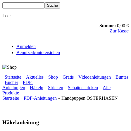
Direkt zum Inhalt
Suche
Suchformular
Leer
Summe:
0,00 €
Zur Kasse
Anmelden
Benutzerkonto erstellen
BLUMENBUNT VERLAG
Startseite
Aktuelles
Shop
Gratis
Videoanleitungen
Buntes
Bücher
PDF-
Sekundärmenü
Anleitungen
Häkeln
Stricken
Schattenstricken
Alle
Hauptmenü
Produkte
Startseite
»
PDF-Anleitungen
» Handpuppen OSTERHASEN
Sie sind hier
Häkelanleitung