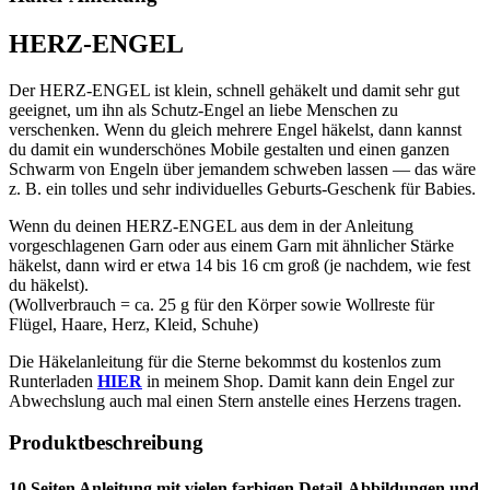
HERZ-ENGEL
Der HERZ-ENGEL ist klein, schnell gehäkelt und damit sehr gut
geeignet, um ihn als Schutz-Engel an liebe Menschen zu
verschenken. Wenn du gleich mehrere Engel häkelst, dann kannst
du damit ein wunderschönes Mobile gestalten und einen ganzen
Schwarm von Engeln über jemandem schweben lassen — das wäre
z. B. ein tolles und sehr individuelles Geburts-Geschenk für Babies.
Wenn du deinen HERZ-ENGEL aus dem in der Anleitung
vorgeschlagenen Garn oder aus einem Garn mit ähnlicher Stärke
häkelst, dann wird er etwa 14 bis 16 cm groß (je nachdem, wie fest
du häkelst).
(Wollverbrauch = ca. 25 g für den Körper sowie Wollreste für
Flügel, Haare, Herz, Kleid, Schuhe)
Die Häkelanleitung für die Sterne bekommst du kostenlos zum
Runterladen
HIER
in meinem Shop. Damit kann dein Engel zur
Abwechslung auch mal einen Stern anstelle eines Herzens tragen.
Produktbeschreibung
10 Seiten Anleitung mit vielen farbigen Detail-Abbildungen und