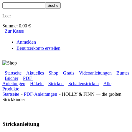
Direkt zum Inhalt
Suche
Suchformular
Leer
Summe:
0,00 €
Zur Kasse
Anmelden
Benutzerkonto erstellen
BLUMENBUNT VERLAG
Startseite
Aktuelles
Shop
Gratis
Videoanleitungen
Buntes
Bücher
PDF-
Sekundärmenü
Anleitungen
Häkeln
Stricken
Schattenstricken
Alle
Hauptmenü
Produkte
Startseite
»
PDF-Anleitungen
» HOLLY & FINN — die großen
Strickkinder
Sie sind hier
Strickanleitung