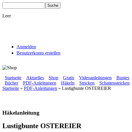
Direkt zum Inhalt
Suche
Suchformular
Leer
Anmelden
Benutzerkonto erstellen
BLUMENBUNT VERLAG
Startseite
Aktuelles
Shop
Gratis
Videoanleitungen
Buntes
Bücher
PDF-Anleitungen
Häkeln
Stricken
Schattenstricken
Sekundärmenü
Startseite
»
PDF-Anleitungen
» Lustigbunte OSTEREIER
Hauptmenü
Sie sind hier
Häkelanleitung
Lustigbunte OSTEREIER