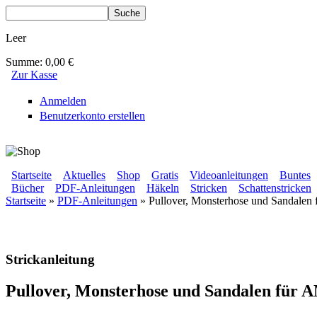
Direkt zum Inhalt
Suche
Suchformular
Leer
Summe:
0,00 €
Zur Kasse
Anmelden
Benutzerkonto erstellen
BLUMENBUNT VERLAG
Startseite
Aktuelles
Shop
Gratis
Videoanleitungen
Buntes
Bücher
PDF-Anleitungen
Häkeln
Stricken
Schattenstricken
Sekundärmenü
Startseite
»
PDF-Anleitungen
» Pullover, Monsterhose und Sandal
Hauptmenü
Sie sind hier
Strickanleitung
Pullover, Monsterhose und Sandalen fü