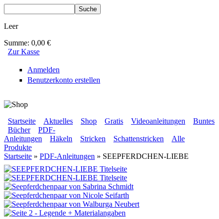
Direkt zum Inhalt
Suche
Suchformular
Leer
Summe:
0,00 €
Zur Kasse
Anmelden
Benutzerkonto erstellen
BLUMENBUNT VERLAG
Startseite
Aktuelles
Shop
Gratis
Videoanleitungen
Buntes
Bücher
PDF-
Sekundärmenü
Anleitungen
Häkeln
Stricken
Schattenstricken
Alle
Hauptmenü
Produkte
Startseite
»
PDF-Anleitungen
» SEEPFERDCHEN-LIEBE
Sie sind hier