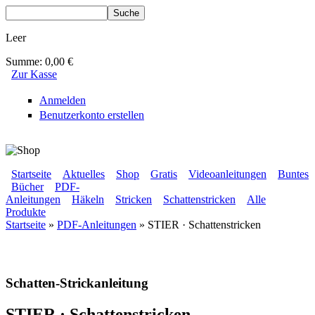
Direkt zum Inhalt
Suche
Suchformular
Leer
Summe:
0,00 €
Zur Kasse
Anmelden
Benutzerkonto erstellen
BLUMENBUNT VERLAG
Startseite
Aktuelles
Shop
Gratis
Videoanleitungen
Buntes
Bücher
PDF-
Sekundärmenü
Anleitungen
Häkeln
Stricken
Schattenstricken
Alle
Hauptmenü
Produkte
Startseite
»
PDF-Anleitungen
» STIER · Schattenstricken
Sie sind hier
Schatten-Strickanleitung
STIER · Schattenstricken