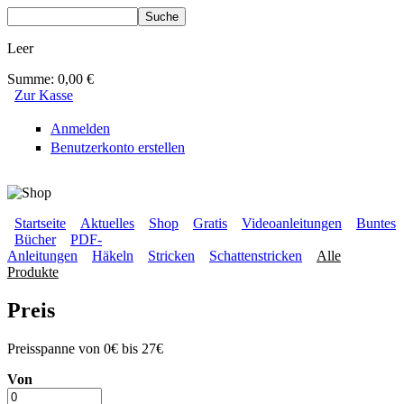
Direkt zum Inhalt
Suche
Suchformular
Leer
Summe:
0,00 €
Zur Kasse
Anmelden
Benutzerkonto erstellen
BLUMENBUNT VERLAG
Startseite
Aktuelles
Shop
Gratis
Videoanleitungen
Buntes
Bücher
PDF-
Sekundärmenü
Anleitungen
Häkeln
Stricken
Schattenstricken
Alle
Hauptmenü
Produkte
Preis
Preisspanne von 0€ bis 27€
Von