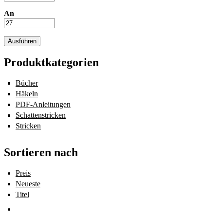
An
Produktkategorien
Bücher
Apply Bücher filter
Häkeln
Apply Häkeln filter
PDF-Anleitungen
Apply PDF-Anleitungen filter
Schattenstricken
Apply Schattenstricken filter
Stricken
Apply Stricken filter
Sortieren nach
Preis
Neueste
Titel