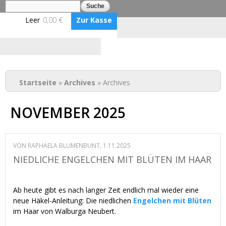
Suche
Suchformular
Direkt
zum
Leer
0,00 €
Zur Kasse
Inhalt
Anmelden
Benutzerkonto erstellen
BLUMENBUNT VERLAG
Sie sind hier
Startseite
»
Archives
» Archives
NOVEMBER 2025
VON
RAPHAELA BLUMENBUNT
, 1.11.2025
NIEDLICHE ENGELCHEN MIT BLÜTEN IM HAAR
Ab heute gibt es nach langer Zeit endlich mal wieder eine
neue Häkel-Anleitung: Die niedlichen
Engelchen mit Blüten
im Haar von Walburga Neubert.