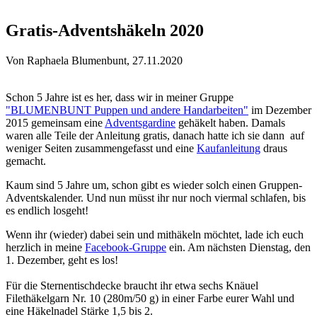
Sie sind hier
Gratis-Adventshäkeln 2020
Von
Raphaela Blumenbunt
, 27.11.2020
Schon 5 Jahre ist es her, dass wir in meiner Gruppe
"BLUMENBUNT Puppen und andere Handarbeiten"
im Dezember
2015 gemeinsam eine
Adventsgardine
gehäkelt haben. Damals
waren alle Teile der Anleitung gratis, danach hatte ich sie dann auf
weniger Seiten zusammengefasst und eine
Kaufanleitung
draus
gemacht.
Kaum sind 5 Jahre um, schon gibt es wieder solch einen Gruppen-
Adventskalender. Und nun müsst ihr nur noch viermal schlafen, bis
es endlich losgeht!
Wenn ihr (wieder) dabei sein und mithäkeln möchtet, lade ich euch
herzlich in meine
Facebook-Gruppe
ein. Am nächsten Dienstag, den
1. Dezember, geht es los!
Für die Sternentischdecke braucht ihr etwa sechs Knäuel
Filethäkelgarn Nr. 10 (280m/50 g) in einer Farbe eurer Wahl und
eine Häkelnadel Stärke 1,5 bis 2.