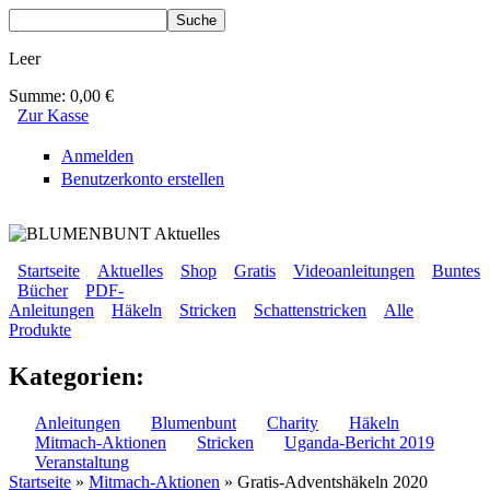
Direkt zum Inhalt
Suche
Suchformular
Leer
Summe:
0,00 €
Zur Kasse
Anmelden
Benutzerkonto erstellen
BLUMENBUNT VERLAG
Startseite
Aktuelles
Shop
Gratis
Videoanleitungen
Buntes
Bücher
PDF-
Sekundärmenü
Anleitungen
Häkeln
Stricken
Schattenstricken
Alle
Hauptmenü
Produkte
Kategorien:
Anleitungen
Blumenbunt
Charity
Häkeln
Mitmach-Aktionen
Stricken
Uganda-Bericht 2019
Veranstaltung
Startseite
»
Mitmach-Aktionen
» Gratis-Adventshäkeln 2020